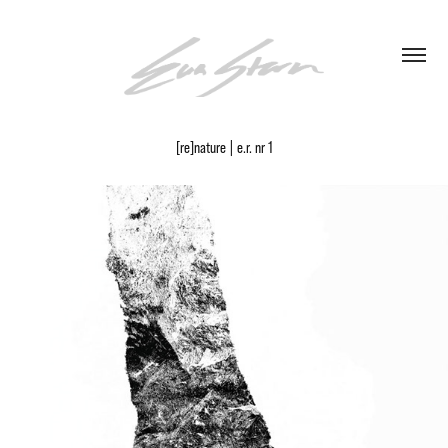
[re]nature | e.r. nr 1